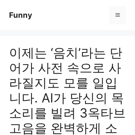
Skip
to
Funny
Menu
content
이제는 ‘음치’라는 단
어가 사전 속으로 사
라질지도 모를 일입
니다. AI가 당신의 목
소리를 빌려 3옥타브
고음을 완벽하게 소