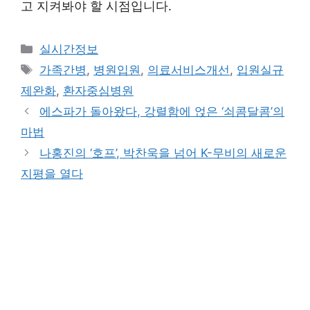
고 지켜봐야 할 시점입니다.
Categories
실시간정보
Tags
가족간병
,
병원입원
,
의료서비스개선
,
입원실규
제완화
,
환자중심병원
에스파가 돌아왔다, 강렬함에 얹은 ‘쇠콤달콤’의
마법
나홍진의 ‘호프’, 박찬욱을 넘어 K-무비의 새로운
지평을 열다