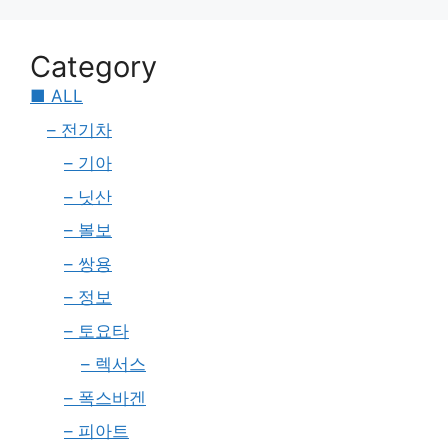
Category
■ ALL
– 전기차
– 기아
– 닛산
– 볼보
– 쌍용
– 정보
– 토요타
– 렉서스
– 폭스바겐
– 피아트