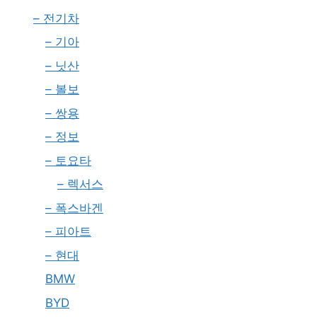
– 전기차
– 기아
– 닛산
– 볼보
– 쌍용
– 정보
– 토요타
– 렉서스
– 폭스바겐
– 피아트
– 현대
BMW
BYD