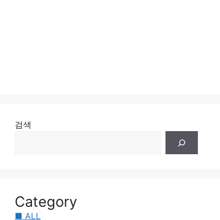
검색
Category
■ ALL