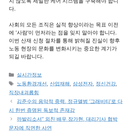
지 않도록 세밀한 케어 시스템을 구축해야 합니
다.
사회의 모든 조직은 실적 향상이라는 목표 이전
에 ‘사람’이 먼저라는 점을 잊지 말아야 합니다.
이번 산재 신청 절차를 통해 밝혀질 진실이 향후
노동 현장의 문화를 변화시키는 중요한 계기가
되길 바랍니다.
Categories
실시간정보
Tags
노동환경개선
,
산업재해
,
삼성전자
,
정신건강
,
직장내괴롭힘
김준수의 음악적 중력, 정규앨범 ‘그래비티’로 다
시 한번 증명된 독보적 존재감
까발리소서” 외친 배우 장가현, 대리기사 협박
문자에 직면한 사연