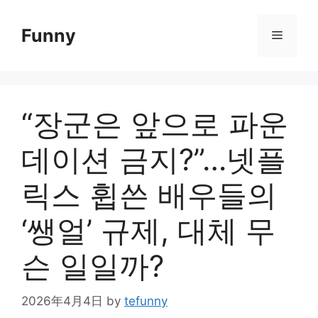
Skip
to
Funny
Menu
content
“장군은 앞으로 파운
데이션 금지?”…넷플
릭스 휩쓴 배우들의
‘쌩얼’ 규제, 대체 무
슨 일일까?
2026年4月4日
by
tefunny