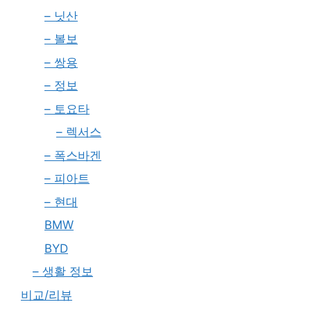
– 닛산
– 볼보
– 쌍용
– 정보
– 토요타
– 렉서스
– 폭스바겐
– 피아트
– 현대
BMW
BYD
– 생활 정보
비교/리뷰