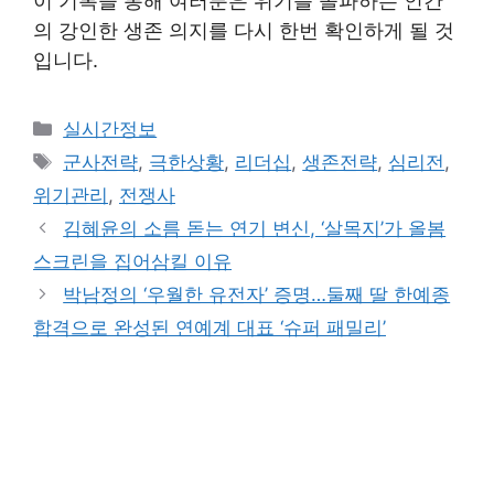
이 기록을 통해 여러분은 위기를 돌파하는 인간
의 강인한 생존 의지를 다시 한번 확인하게 될 것
입니다.
Categories
실시간정보
Tags
군사전략
,
극한상황
,
리더십
,
생존전략
,
심리전
,
위기관리
,
전쟁사
김혜윤의 소름 돋는 연기 변신, ‘살목지’가 올봄
스크린을 집어삼킬 이유
박남정의 ‘우월한 유전자’ 증명…둘째 딸 한예종
합격으로 완성된 연예계 대표 ‘슈퍼 패밀리’