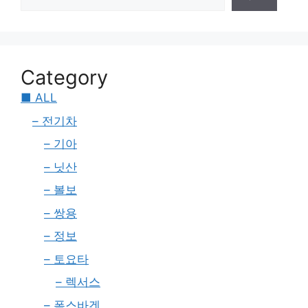
Category
■ ALL
– 전기차
– 기아
– 닛산
– 볼보
– 쌍용
– 정보
– 토요타
– 렉서스
– 폭스바겐