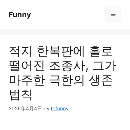
Skip
to
Funny
Menu
content
적지 한복판에 홀로
떨어진 조종사, 그가
마주한 극한의 생존
법칙
2026年4月4日
by
tefunny