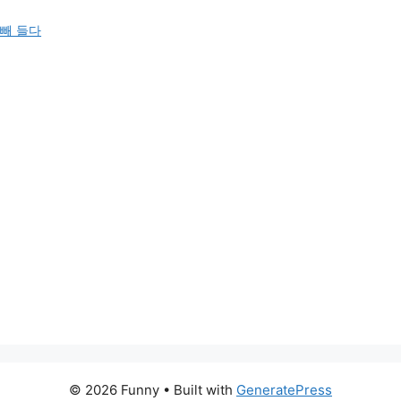
 빼 들다
© 2026 Funny
• Built with
GeneratePress