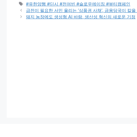
Tags
#유한양행 #딘시 #전여빈 #슬로우에이징 #뷰티캠페인
급전이 필요한 서민 울리는 ‘상품권 사채’, 금융당국이 칼을
돼지 농장에도 생성형 AI 바람, 생산성 혁신의 새로운 기점