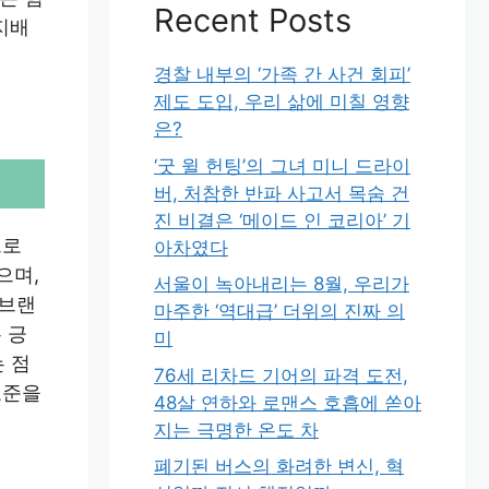
Recent Posts
지배
경찰 내부의 ‘가족 간 사건 회피’
제도 도입, 우리 삶에 미칠 영향
은?
‘굿 윌 헌팅’의 그녀 미니 드라이
버, 처참한 반파 사고서 목숨 건
진 비결은 ‘메이드 인 코리아’ 기
으로
아차였다
으며,
서울이 녹아내리는 8월, 우리가
 브랜
마주한 ‘역대급’ 더위의 진짜 의
 긍
미
 점
76세 리차드 기어의 파격 도전,
표준을
48살 연하와 로맨스 호흡에 쏟아
지는 극명한 온도 차
폐기된 버스의 화려한 변신, 혁