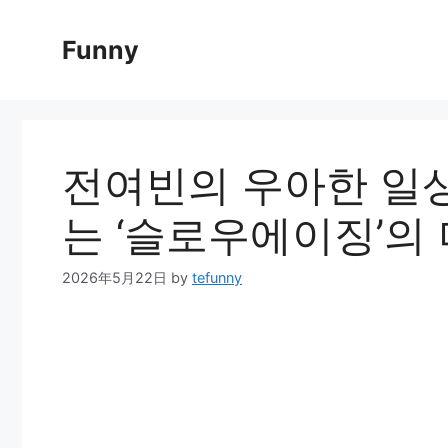
Skip
to
Funny
content
전여빈의 우아한 일상
는 ‘슬로우에이징’의
2026年5月22日
by
tefunny