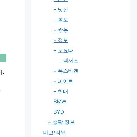
– 닛산
– 볼보
– 쌍용
– 정보
– 토요타
– 렉서스
– 폭스바겐
.
– 피아트
고
– 현대
BMW
BYD
– 생활 정보
비교/리뷰