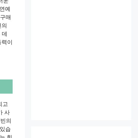
러운
 연예
 구매
빈의
 데
동력이
되고
가 사
여빈의
 있습
는 힘