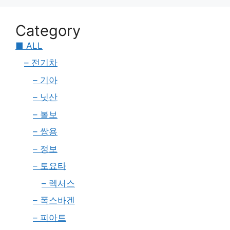
Category
■ ALL
– 전기차
– 기아
– 닛산
– 볼보
– 쌍용
– 정보
– 토요타
– 렉서스
– 폭스바겐
– 피아트