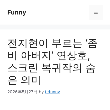
Skip
to
Funny
Menu
content
전지현이 부르는 ‘좀
비 아버지’ 연상호,
스크린 복귀작의 숨
은 의미
2026年5月27日
by
tefunny