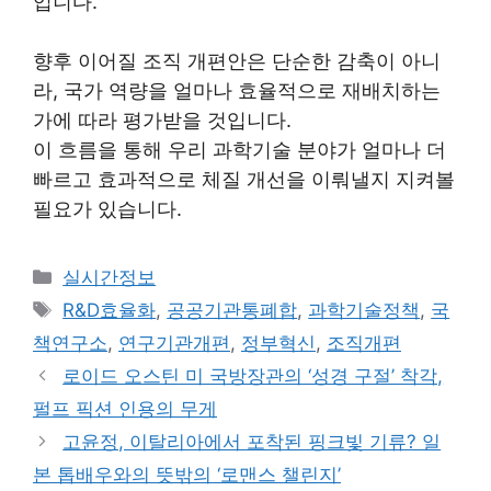
입니다.
향후 이어질 조직 개편안은 단순한 감축이 아니
라, 국가 역량을 얼마나 효율적으로 재배치하는
가에 따라 평가받을 것입니다.
이 흐름을 통해 우리 과학기술 분야가 얼마나 더
빠르고 효과적으로 체질 개선을 이뤄낼지 지켜볼
필요가 있습니다.
Categories
실시간정보
Tags
R&D효율화
,
공공기관통폐합
,
과학기술정책
,
국
책연구소
,
연구기관개편
,
정부혁신
,
조직개편
로이드 오스틴 미 국방장관의 ‘성경 구절’ 착각,
펄프 픽션 인용의 무게
고윤정, 이탈리아에서 포착된 핑크빛 기류? 일
본 톱배우와의 뜻밖의 ‘로맨스 챌린지’