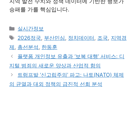
지역 발전 수치와 정책 데이터에 기반한 행보가
승패를 가를 핵심입니다.
Categories
실시간정보
Tags
2026정국
,
부산민심
,
정치데이터
,
조국
,
지역경
제
,
총선분석
,
한동훈
플랫폼 개인정보 유출과 ‘보복 대행’ 서비스: 디
지털 범죄의 새로운 양상과 산업적 함의
트럼프발 ‘신고립주의’ 파고: 나토(NATO) 체제
의 균열과 대외 정책의 급진적 선회 분석