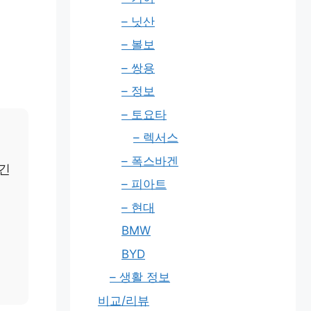
– 닛산
– 볼보
– 쌍용
– 정보
– 토요타
– 렉서스
– 폭스바겐
 긴
– 피아트
– 현대
BMW
BYD
– 생활 정보
비교/리뷰