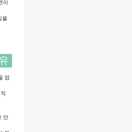
관이
임을
이유
을 엄
회적
 안