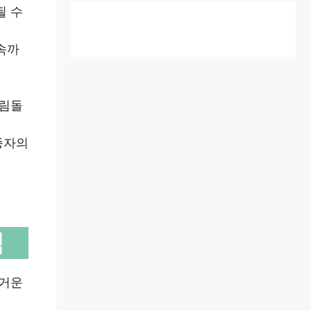
될 수
속까
걸림돌
종자의
석
무거운