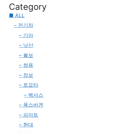
Category
■ ALL
– 전기차
– 기아
– 닛산
– 볼보
– 쌍용
– 정보
– 토요타
– 렉서스
– 폭스바겐
– 피아트
– 현대