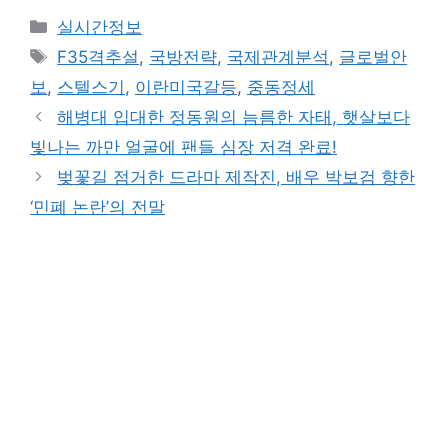
Categories
실시간정보
Tags
F35격추설
,
국방전략
,
국제관계분석
,
글로벌안
보
,
스텔스기
,
이란미국갈등
,
중동정세
해병대 입대한 정동원의 늠름한 자태, 햇살보다
빛나는 까만 얼굴에 팬들 심장 저격 완료!
벚꽃길 점거한 드라마 제작진, 배우 박보검 향한
‘민폐 논란’의 전말