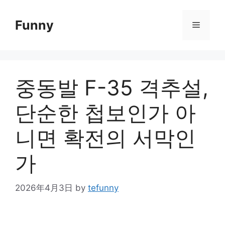
Skip
to
Funny
Menu
content
중동발 F-35 격추설,
단순한 첩보인가 아
니면 확전의 서막인
가
2026年4月3日
by
tefunny