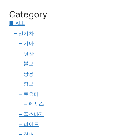
Category
■ ALL
– 전기차
– 기아
– 닛산
– 볼보
– 쌍용
– 정보
– 토요타
– 렉서스
– 폭스바겐
– 피아트
– 현대