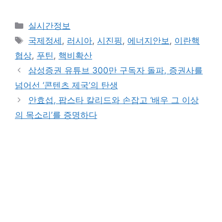
Categories
실시간정보
Tags
국제정세
,
러시아
,
시진핑
,
에너지안보
,
이란핵
협상
,
푸틴
,
핵비확산
삼성증권 유튜브 300만 구독자 돌파, 증권사를
넘어선 ‘콘텐츠 제국’의 탄생
안효섭, 팝스타 칼리드와 손잡고 ‘배우 그 이상
의 목소리’를 증명하다