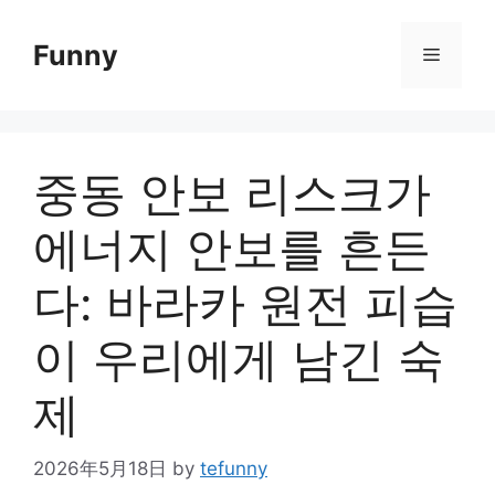
Skip
to
Funny
Menu
content
중동 안보 리스크가
에너지 안보를 흔든
다: 바라카 원전 피습
이 우리에게 남긴 숙
제
2026年5月18日
by
tefunny