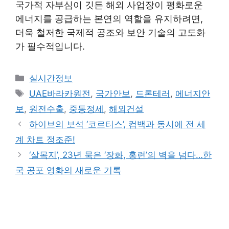
국가적 자부심이 깃든 해외 사업장이 평화로운
에너지를 공급하는 본연의 역할을 유지하려면,
더욱 철저한 국제적 공조와 보안 기술의 고도화
가 필수적입니다.
Categories
실시간정보
Tags
UAE바라카원전
,
국가안보
,
드론테러
,
에너지안
보
,
원전수출
,
중동정세
,
해외건설
하이브의 보석 ‘코르티스’, 컴백과 동시에 전 세
계 차트 정조준!
‘살목지’, 23년 묵은 ‘장화, 홍련’의 벽을 넘다…한
국 공포 영화의 새로운 기록