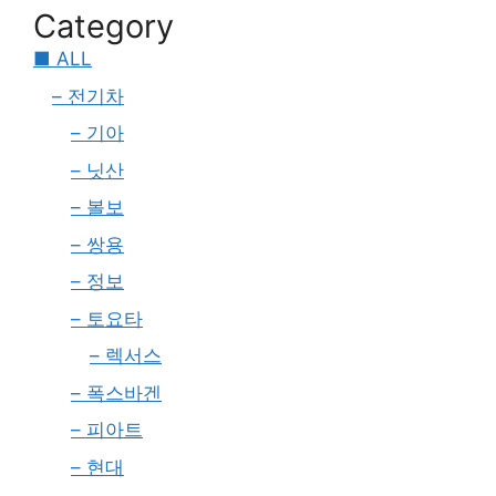
Category
■ ALL
– 전기차
– 기아
– 닛산
– 볼보
– 쌍용
– 정보
– 토요타
– 렉서스
– 폭스바겐
– 피아트
– 현대