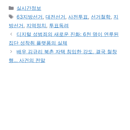
Categories
실시간정보
Tags
63지방선거
,
대전선거
,
사전투표
,
선거철학
,
지
방선거
,
지역정치
,
투표독려
디지털 성범죄의 새로운 진화: 6천 명이 연루된
집단 성착취 플랫폼의 실체
배우 김규리 북촌 자택 침입한 강도, 결국 철창
행… 사건의 전말