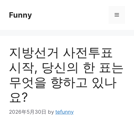
Skip
to
Funny
Menu
content
지방선거 사전투표
시작, 당신의 한 표는
무엇을 향하고 있나
요?
2026年5月30日
by
tefunny