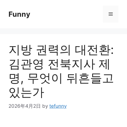
Skip
to
Funny
Menu
content
지방 권력의 대전환:
김관영 전북지사 제
명, 무엇이 뒤흔들고
있는가
2026年4月2日
by
tefunny