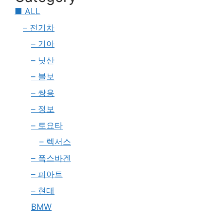
■ ALL
– 전기차
– 기아
– 닛산
– 볼보
– 쌍용
– 정보
– 토요타
– 렉서스
– 폭스바겐
– 피아트
– 현대
BMW