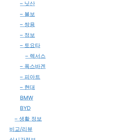
– 닛산
– 볼보
– 쌍용
– 정보
– 토요타
– 렉서스
– 폭스바겐
– 피아트
– 현대
BMW
BYD
– 생활 정보
비교/리뷰
실시간정보