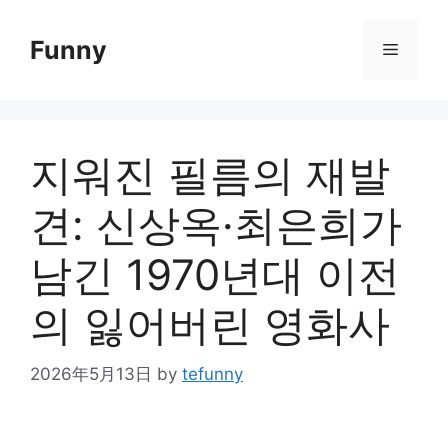
Skip
to
Funny
Menu
content
지워진 필름의 재발
견: 신상옥·최은희가
남긴 1970년대 이전
의 잃어버린 영화사
2026年5月13日
by
tefunny