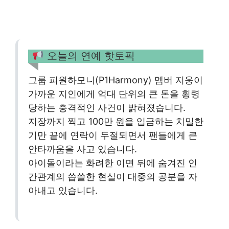
오늘의 연예 핫토픽
그룹 피원하모니(P1Harmony) 멤버 지웅이
가까운 지인에게 억대 단위의 큰 돈을 횡령
당하는 충격적인 사건이 밝혀졌습니다.
지장까지 찍고 100만 원을 입금하는 치밀한
기만 끝에 연락이 두절되면서 팬들에게 큰
안타까움을 사고 있습니다.
아이돌이라는 화려한 이면 뒤에 숨겨진 인
간관계의 씁쓸한 현실이 대중의 공분을 자
아내고 있습니다.