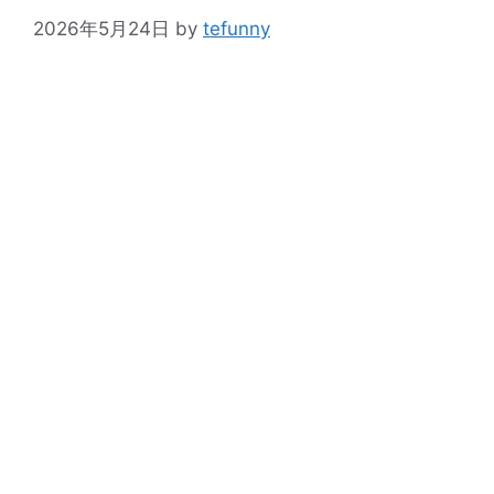
2026年5月24日
by
tefunny