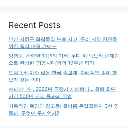
Recent Posts
부산 사하구 화학물질 누출 사고, 우리 지역 안전을
위한 즉각 대응 가이드
임영웅, 찬란한 10년의 기록! 무대 위 독보적 존재감
으로 완성한 ‘영웅시대’와의 10주년 파티
트럼프와 마주 앉은 한국 종교계, 이례적인 방미 행
보가 갖는 의미
스파이더맨, 2026년 극장가 지배하다… 올해 최단
기간 500만 관객 돌파의 위엄
기록적인 폭염의 경고등: 올여름 온열질환자 3천 명
돌파, 무엇이 문제인가?