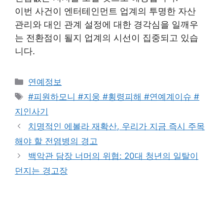
이번 사건이 엔터테인먼트 업계의 투명한 자산
관리와 대인 관계 설정에 대한 경각심을 일깨우
는 전환점이 될지 업계의 시선이 집중되고 있습
니다.
Categories
연예정보
Tags
#피원하모니 #지웅 #횡령피해 #연예계이슈 #
지인사기
치명적인 에볼라 재확산, 우리가 지금 즉시 주목
해야 할 전염병의 경고
백악관 담장 너머의 위협: 20대 청년의 일탈이
던지는 경고장