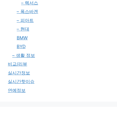
– 렉서스
– 폭스바겐
– 피아트
– 현대
BMW
BYD
– 생활 정보
비교/리뷰
실시간정보
실시간핫이슈
연예정보