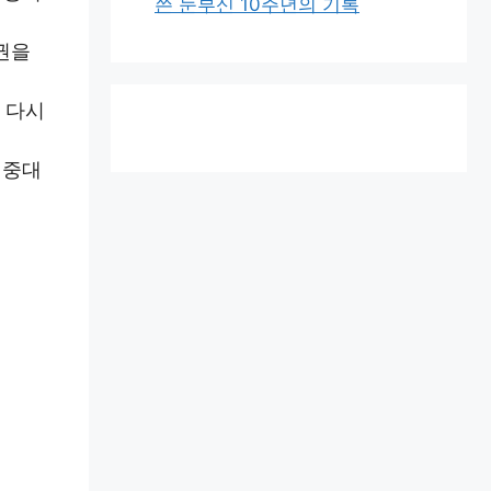
쓴 눈부신 10주년의 기록
권을
 다시
 중대