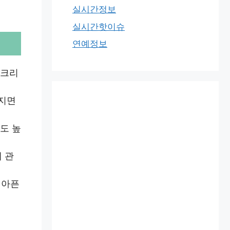
실시간정보
실시간핫이슈
연예정보
리크리
해지면
도 높
 관
뼈아픈