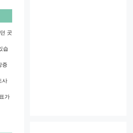
던 곳
있습
방증
조사
지표가