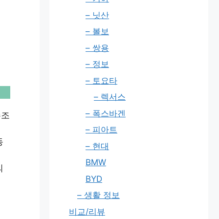
– 닛산
– 볼보
– 쌍용
– 정보
– 토요타
– 렉서스
– 폭스바겐
수조
– 피아트
동
– 현대
BMW
의
BYD
– 생활 정보
비교/리뷰