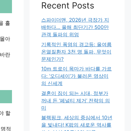
Recent Posts
스파이더맨, 2026년 극장가 지
을 흘
배하다… 올해 최단기간 500만
관객 돌파의 위엄
 몰아
기록적인 폭염의 경고등: 올여름
온열질환자 3천 명 돌파, 무엇이
 바란
문제인가?
10m 트로이 목마가 바다를 가르
다: ‘오디세이’가 불러온 영상미
의 신세계
결혼이 짐이 되는 시대, 정부가
꺼내 든 ‘페널티 제거’ 전략의 의
미
야 할
블랙핑크, 세상의 중심에서 10년
을 빛내다! K팝의 새로운 역사를
치명적