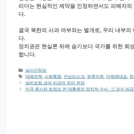
리더는 현실적인 제약을 인정하면서도 피해자의 
다.
결국 북한의 사과 여부와는 별개로, 우리 내부의
다.
정치권은 현실론 뒤에 숨기보다 국가를 위한 희
합니다.
Categories
실시간정보
Tags
대북정책
,
사회통합
,
안보리스크
,
유족지원
,
이재명대표
,
정
실비보험 급여 비급여 차이 부담
미국 증시와 트럼프 전 대통령의 정치적 수사, 그 과거 파