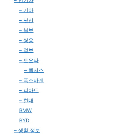
– 전기차
– 기아
– 닛산
– 볼보
– 쌍용
– 정보
– 토요타
– 렉서스
– 폭스바겐
– 피아트
– 현대
BMW
BYD
– 생활 정보