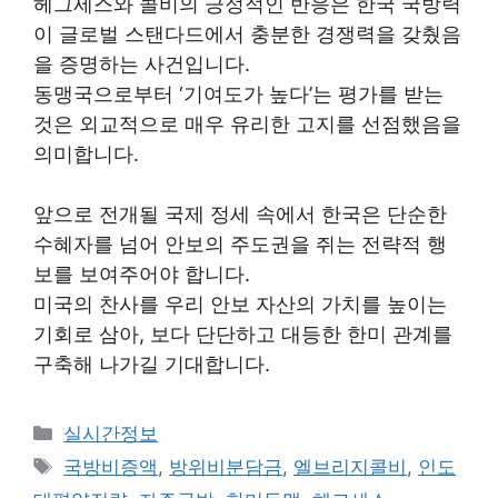
헤그세스와 콜비의 긍정적인 반응은 한국 국방력
이 글로벌 스탠다드에서 충분한 경쟁력을 갖췄음
을 증명하는 사건입니다.
동맹국으로부터 ‘기여도가 높다’는 평가를 받는
것은 외교적으로 매우 유리한 고지를 선점했음을
의미합니다.
앞으로 전개될 국제 정세 속에서 한국은 단순한
수혜자를 넘어 안보의 주도권을 쥐는 전략적 행
보를 보여주어야 합니다.
미국의 찬사를 우리 안보 자산의 가치를 높이는
기회로 삼아, 보다 단단하고 대등한 한미 관계를
구축해 나가길 기대합니다.
Categories
실시간정보
Tags
국방비증액
,
방위비분담금
,
엘브리지콜비
,
인도