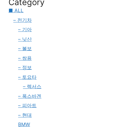
Category
■ ALL
– 전기차
– 기아
– 닛산
– 볼보
– 쌍용
– 정보
– 토요타
– 렉서스
– 폭스바겐
– 피아트
– 현대
BMW