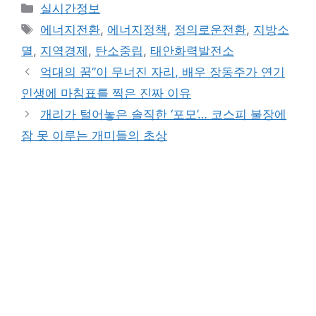
Categories
실시간정보
Tags
에너지전환
,
에너지정책
,
정의로운전환
,
지방소
멸
,
지역경제
,
탄소중립
,
태안화력발전소
억대의 꿈”이 무너진 자리, 배우 장동주가 연기
인생에 마침표를 찍은 진짜 이유
개리가 털어놓은 솔직한 ‘포모’… 코스피 불장에
잠 못 이루는 개미들의 초상