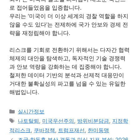
로 접어들었음을 입증합니다.
우리는 ‘미국이 더 이상 세계의 경찰 역할을 하지
않을 수도 있다’는 전제하에 국가 안보와 경제 전
략을 재정립해야 합니다.
리스크를 기회로 전환하기 위해서는 다자간 협력
체제의 대안을 탐색하고, 독자적인 기술 경쟁력
과 안보 역량을 강화하는 데 집중해야 합니다.
철저한 데이터 기반의 분석과 선제적 대응만이
거대한 불확실성의 파고를 넘을 수 있는 유일한
해법입니다.
Categories
실시간정보
Tags
나토탈퇴
,
미국우선주의
,
방위비분담금
,
지정학
적리스크
,
쿠바정책
,
트럼프재선
,
한미동맹
조국·한동훈 부산 격돌과 민심 지표 분석: 2026