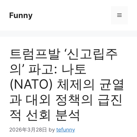
Skip
to
Funny
Menu
content
트럼프발 ‘신고립주
의’ 파고: 나토
(NATO) 체제의 균열
과 대외 정책의 급진
적 선회 분석
2026年3月28日
by
tefunny