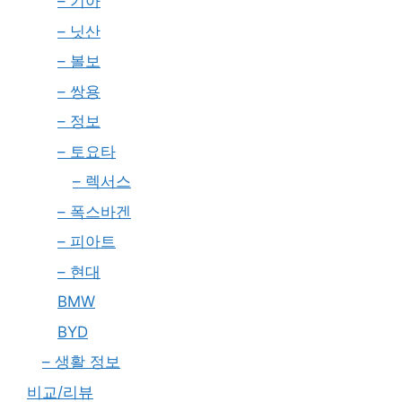
– 기아
– 닛산
– 볼보
– 쌍용
– 정보
– 토요타
– 렉서스
– 폭스바겐
– 피아트
– 현대
BMW
BYD
– 생활 정보
비교/리뷰