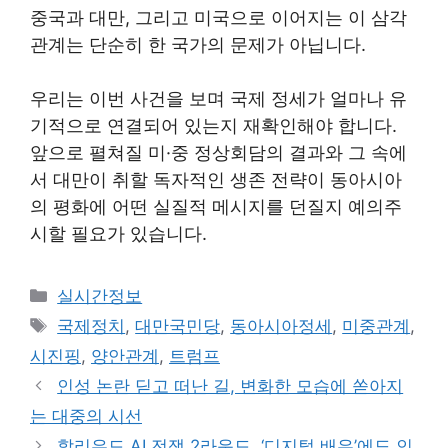
중국과 대만, 그리고 미국으로 이어지는 이 삼각
관계는 단순히 한 국가의 문제가 아닙니다.
우리는 이번 사건을 보며 국제 정세가 얼마나 유
기적으로 연결되어 있는지 재확인해야 합니다.
앞으로 펼쳐질 미·중 정상회담의 결과와 그 속에
서 대만이 취할 독자적인 생존 전략이 동아시아
의 평화에 어떤 실질적 메시지를 던질지 예의주
시할 필요가 있습니다.
Categories
실시간정보
Tags
국제정치
,
대만국민당
,
동아시아정세
,
미중관계
,
시진핑
,
양안관계
,
트럼프
인성 논란 딛고 떠난 길, 변화한 모습에 쏟아지
는 대중의 시선
할리우드 AI 전쟁 2라운드, ‘디지털 배우’에도 인