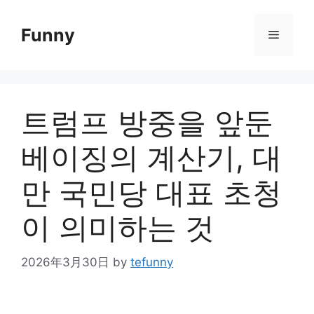
Skip
to
Funny
Menu
content
트럼프 방중을 앞둔
베이징의 계산기, 대
만 국민당 대표 초청
이 의미하는 것
2026年3月30日
by
tefunny