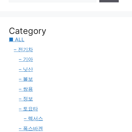
Category
■ ALL
– 전기차
– 기아
– 닛산
– 볼보
– 쌍용
– 정보
– 토요타
– 렉서스
– 폭스바겐