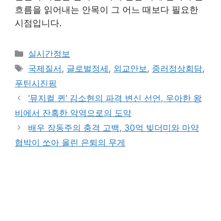
흐름을 읽어내는 안목이 그 어느 때보다 필요한
시점입니다.
Categories
실시간정보
Tags
국제질서
,
글로벌정세
,
외교안보
,
중러정상회담
,
푸틴시진핑
‘뮤지컬 퀸’ 김소현의 파격 변신 선언, 우아한 왕
비에서 잔혹한 악역으로의 도약
배우 장동주의 충격 고백, 30억 빚더미와 마약
협박이 쏘아 올린 은퇴의 무게