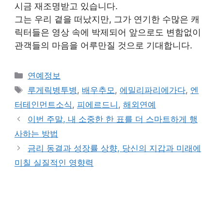
시금 재조명받고 있습니다.
그는 우리 곁을 떠났지만, 그가 연기한 수많은 캐
릭터들은 영상 속에 박제되어 앞으로도 변함없이
관객들의 마음을 어루만질 것으로 기대합니다.
Categories
연예정보
Tags
루게릭병투병
,
배우추모
,
에밀리파리에가다
,
엔
터테인먼트소식
,
피에르드니
,
해외연예
이번 주말, 내 소중한 한 표를 더 스마트하게 행
사하는 방법
금리 동결과 성장률 상향, 당신의 지갑과 미래에
미칠 실질적인 영향력