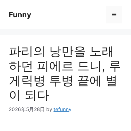
Skip
to
Funny
Menu
content
파리의 낭만을 노래
하던 피에르 드니, 루
게릭병 투병 끝에 별
이 되다
2026年5月28日
by
tefunny