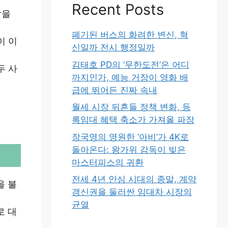
Recent Posts
감을
폐기된 버스의 화려한 변신, 혁
이 이
신일까 전시 행정일까
김태호 PD의 ‘무한도전’은 어디
두 사
까지인가, 예능 거장이 영화 배
급에 뛰어든 진짜 속내
월세 시장 뒤흔들 정책 변화, 등
록임대 혜택 축소가 가져올 파장
장국영의 영원한 ‘아비’가 4K로
돌아온다: 왕가위 감독이 빚은
마스터피스의 귀환
전세 4년 안심 시대의 종말, 계약
을 불
갱신권을 둘러싼 임대차 시장의
균열
로 대