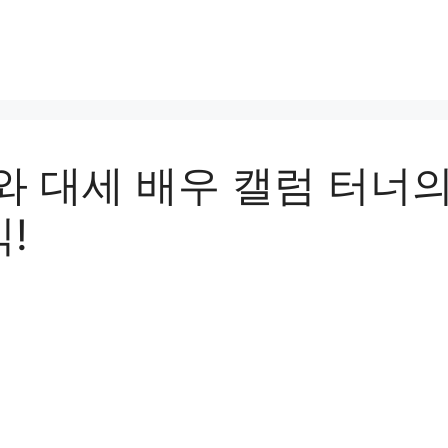
와 대세 배우 캘럼 터너
!