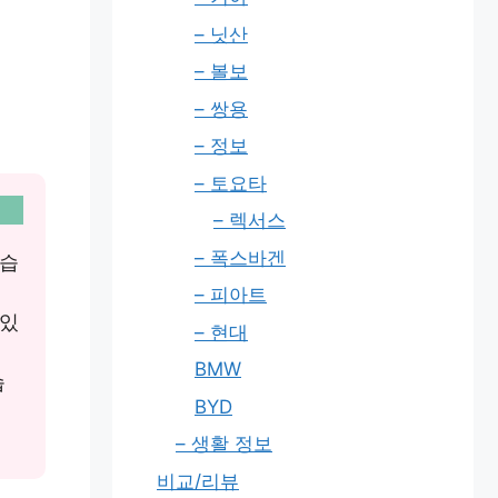
– 닛산
– 볼보
– 쌍용
– 정보
– 토요타
– 렉서스
– 폭스바겐
었습
– 피아트
 있
– 현대
BMW
습
BYD
– 생활 정보
비교/리뷰