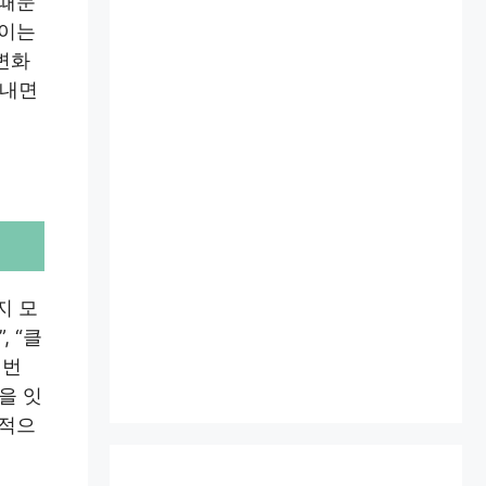
 때문
 이는
변화
 내면
지 모
 “클
이번
을 잇
정적으