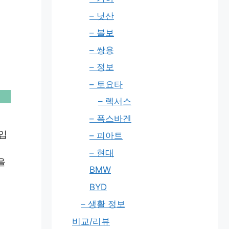
– 닛산
– 볼보
– 쌍용
– 정보
– 토요타
– 렉서스
– 폭스바겐
입
– 피아트
– 현대
을
BMW
BYD
– 생활 정보
비교/리뷰