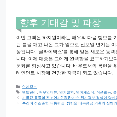
향후 기대감 및 파장
이번 고백은 하지원이라는 배우의 다음 행보를 
던 틀을 깨고 나온 그가 앞으로 선보일 연기는 
상됩니다. ‘클라이맥스’를 통해 얻은 새로운 동
니다. 이제 대중은 그에게 완벽함을 요구하기보다
문화를 형성하고 있습니다. 배우로서의 롱런을 
테인먼트 시장에 건강한 자극이 되고 있습니다.
Categories
연예정보
Tags
멘탈관리
,
배우인터뷰
,
연기철학
,
연예계소식
,
작품활동
,
클
기름값 폭등의 전조인가? 원유·가스 위기경보 격상이 당신
특검이 정조준한 대통령실, 쌍방울 대북송금 의혹의 실체와