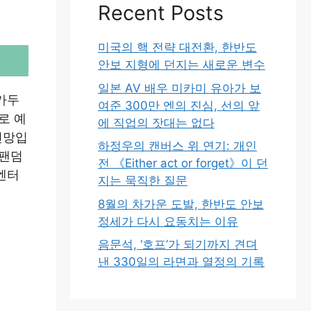
Recent Posts
미국의 핵 전략 대전환, 한반도
안보 지형에 던지는 새로운 변수
일본 AV 배우 미카미 유아가 보
가두
여준 300만 엔의 진심, 선의 앞
로 예
에 직업의 잣대는 없다
전망입
하정우의 캔버스 위 연기: 개인
 팬덤
전 《Either act or forget》이 던
엔터
지는 묵직한 질문
8월의 차가운 도발, 한반도 안보
정세가 다시 요동치는 이유
음문석, ‘호프’가 되기까지 견뎌
낸 330일의 라면과 열정의 기록