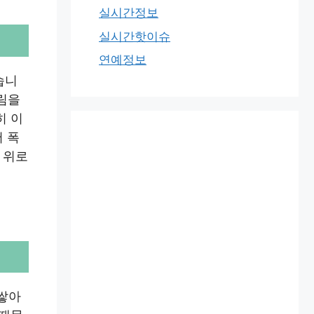
실시간정보
실시간핫이슈
연예정보
습니
울림을
히 이
 폭
 위로
 쌓아