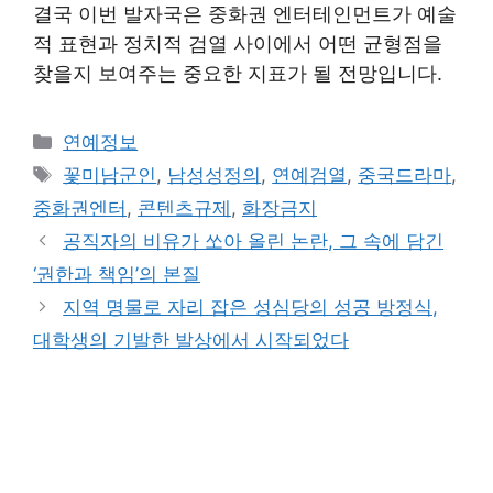
결국 이번 발자국은 중화권 엔터테인먼트가 예술
적 표현과 정치적 검열 사이에서 어떤 균형점을
찾을지 보여주는 중요한 지표가 될 전망입니다.
Categories
연예정보
Tags
꽃미남군인
,
남성성정의
,
연예검열
,
중국드라마
,
중화권엔터
,
콘텐츠규제
,
화장금지
공직자의 비유가 쏘아 올린 논란, 그 속에 담긴
‘권한과 책임’의 본질
지역 명물로 자리 잡은 성심당의 성공 방정식,
대학생의 기발한 발상에서 시작되었다