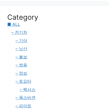
Category
■ ALL
– 전기차
– 기아
– 닛산
– 볼보
– 쌍용
– 정보
– 토요타
– 렉서스
– 폭스바겐
– 피아트