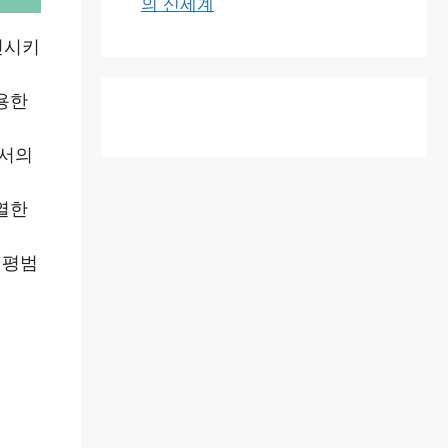
의 신세계
인시키
용한
에서의
열한
 평범