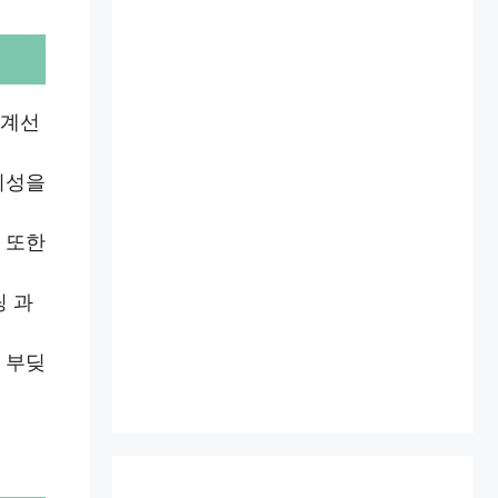
경계선
위성을
 또한
팅 과
 부딪