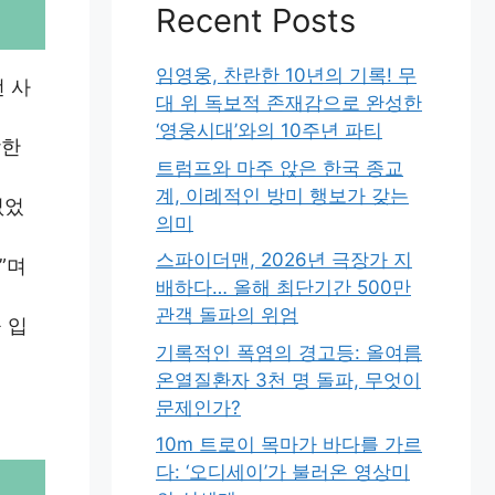
Recent Posts
임영웅, 찬란한 10년의 기록! 무
 사
대 위 독보적 존재감으로 완성한
‘영웅시대’와의 10주년 파티
강한
트럼프와 마주 앉은 한국 종교
계, 이례적인 방미 행보가 갖는
없었
의미
스파이더맨, 2026년 극장가 지
”며
배하다… 올해 최단기간 500만
관객 돌파의 위엄
 입
기록적인 폭염의 경고등: 올여름
온열질환자 3천 명 돌파, 무엇이
문제인가?
10m 트로이 목마가 바다를 가르
다: ‘오디세이’가 불러온 영상미