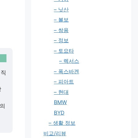
– 닛산
– 볼보
– 쌍용
– 정보
– 토요타
– 렉서스
– 폭스바겐
 직
– 피아트
방
– 현대
BMW
 의
BYD
– 생활 정보
비교/리뷰