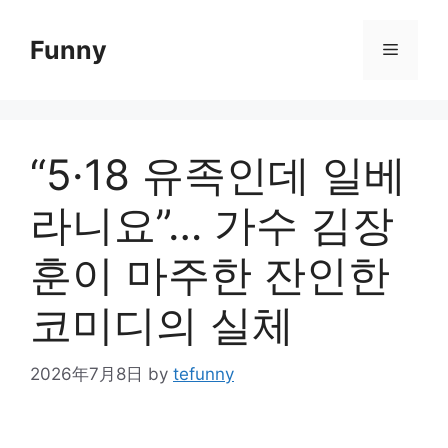
Skip
to
Funny
Menu
content
“5·18 유족인데 일베
라니요”… 가수 김장
훈이 마주한 잔인한
코미디의 실체
2026年7月8日
by
tefunny