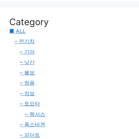
Category
■ ALL
– 전기차
– 기아
– 닛산
– 볼보
– 쌍용
– 정보
– 토요타
– 렉서스
– 폭스바겐
– 피아트