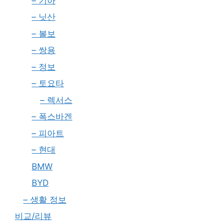
– 기아
– 닛산
– 볼보
– 쌍용
– 정보
– 토요타
– 렉서스
– 폭스바겐
– 피아트
– 현대
BMW
BYD
– 생활 정보
비교/리뷰