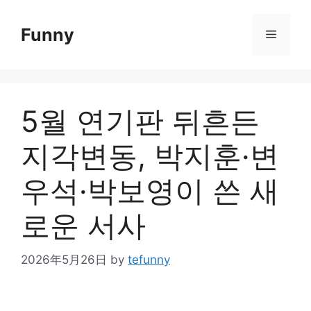
Skip
to
Funny
Menu
content
5월 연기판 뒤흔든
지각변동, 박지훈·변
우석·박보영이 쓴 새
로운 서사
2026年5月26日
by
tefunny