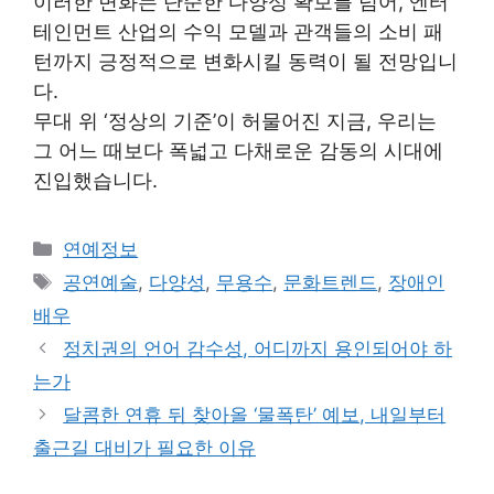
이러한 변화는 단순한 다양성 확보를 넘어, 엔터
테인먼트 산업의 수익 모델과 관객들의 소비 패
턴까지 긍정적으로 변화시킬 동력이 될 전망입니
다.
무대 위 ‘정상의 기준’이 허물어진 지금, 우리는
그 어느 때보다 폭넓고 다채로운 감동의 시대에
진입했습니다.
Categories
연예정보
Tags
공연예술
,
다양성
,
무용수
,
문화트렌드
,
장애인
배우
정치권의 언어 감수성, 어디까지 용인되어야 하
는가
달콤한 연휴 뒤 찾아올 ‘물폭탄’ 예보, 내일부터
출근길 대비가 필요한 이유