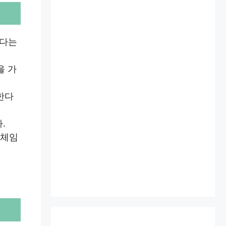
았다는
을 가
한다
.
격체임