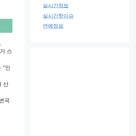
실시간정보
실시간핫이슈
연예정보
.
가 스
 “인
 산
 변곡