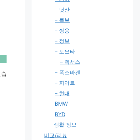
– 닛산
– 볼보
– 쌍용
– 정보
– 토요타
– 렉서스
– 폭스바겐
했습
– 피아트
– 현대
BMW
에
BYD
– 생활 정보
비교/리뷰