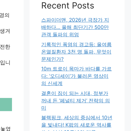
Recent Posts
환영의
스파이더맨, 2026년 극장가 지
배하다… 올해 최단기간 500만
 생겨
관객 돌파의 위엄
기록적인 폭염의 경고등: 올여름
발전한
온열질환자 3천 명 돌파, 무엇이
문제인가?
기입니
10m 트로이 목마가 바다를 가르
다: ‘오디세이’가 불러온 영상미
의 신세계
결혼이 짐이 되는 시대, 정부가
꺼내 든 ‘페널티 제거’ 전략의 의
미
블랙핑크, 세상의 중심에서 10년
을 빛내다! K팝의 새로운 역사를
 놓였