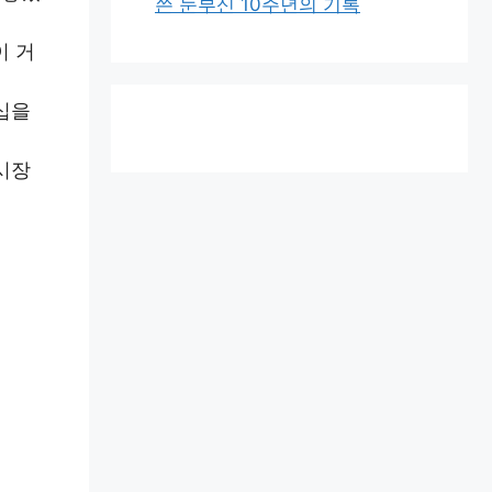
쓴 눈부신 10주년의 기록
이 거
십을
시장