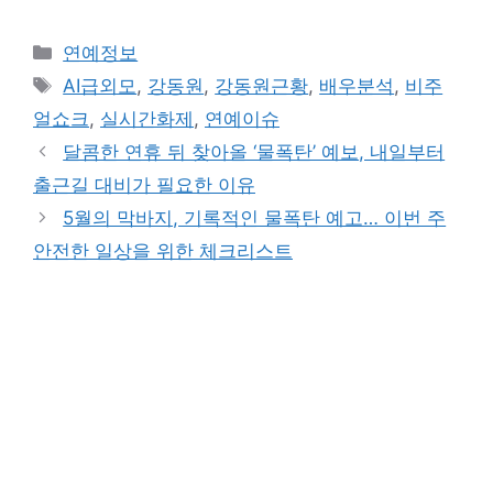
Categories
연예정보
Tags
AI급외모
,
강동원
,
강동원근황
,
배우분석
,
비주
얼쇼크
,
실시간화제
,
연예이슈
달콤한 연휴 뒤 찾아올 ‘물폭탄’ 예보, 내일부터
출근길 대비가 필요한 이유
5월의 막바지, 기록적인 물폭탄 예고… 이번 주
안전한 일상을 위한 체크리스트