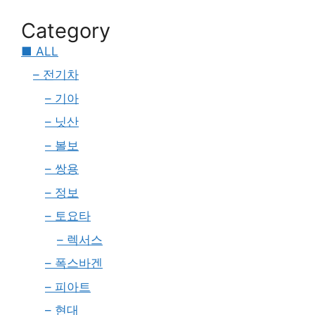
Category
■ ALL
– 전기차
– 기아
– 닛산
– 볼보
– 쌍용
– 정보
– 토요타
– 렉서스
– 폭스바겐
– 피아트
– 현대