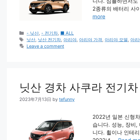
니다. 심플하면서도
2종류의 배터리 사
more
Categories
- 닛산
,
- 전기차
,
■ ALL
Tags
닛산
,
닛산 전기차
,
아리야
,
아리야 가격
,
아리야 모델
,
아리
Leave a comment
닛산 경차 사쿠라 전기차
2023年7月13日
by
tefunny
2022년 일본 신형
습니다. 성능, 장비
니다. 휠이나 인테