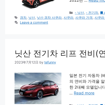
2022년 …
Read mo
Categories
- 닛산
,
- 전기차
,
■ 
Tags
경차
,
닛산
,
닛산 경차 사쿠라
,
사쿠라
,
사쿠라 가격
,
사쿠라
Leave a comment
닛산 전기차 리프 전비(연
2023年7月12日
by
tefunny
일본 전기 자동차 (배
의 연비와 가격을 알
한 2대째 모델입니
…
Read more