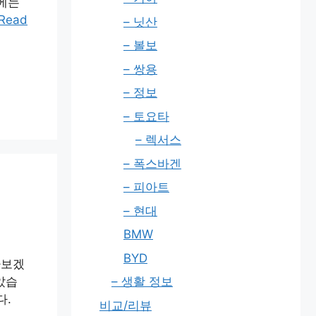
에는
Read
– 닛산
– 볼보
– 쌍용
– 정보
– 토요타
– 렉서스
– 폭스바겐
– 피아트
– 현대
BMW
BYD
아보겠
– 생활 정보
았습
다.
비교/리뷰