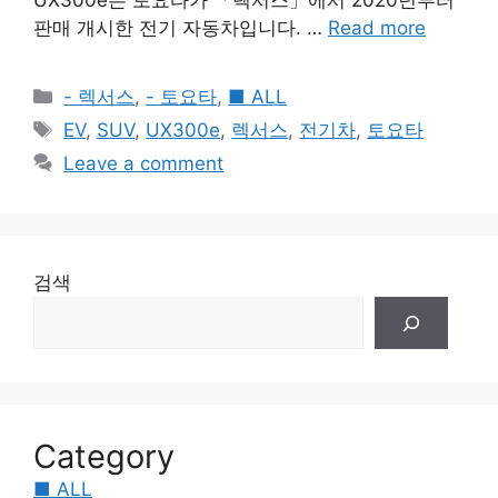
UX300e는 토요타가 「렉서스」에서 2020년부터
판매 개시한 전기 자동차입니다. …
Read more
Categories
- 렉서스
,
- 토요타
,
■ ALL
Tags
EV
,
SUV
,
UX300e
,
렉서스
,
전기차
,
토요타
Leave a comment
검색
Category
■ ALL