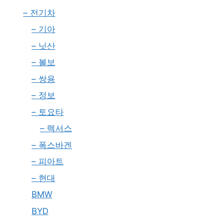
– 전기차
– 기아
– 닛산
– 볼보
– 쌍용
– 정보
– 토요타
– 렉서스
– 폭스바겐
– 피아트
– 현대
BMW
BYD