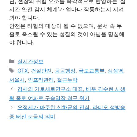
닌, 현장의 위험 요소를 즉각적으로 반영하는 ‘실
시간 안전 감시 체계’가 얼마나 작동하는지 지켜
봐야 합니다.
안전은 타협의 대상이 될 수 없으며, 문서 속 두
줄로 축소될 수 있는 성질의 것이 아님을 명심해
야 합니다.
Categories
실시간정보
Tags
GTX
,
건설안전
,
공공행정
,
국토교통부
,
삼성역
,
서울시
,
인프라관리
,
철근누락
김세의 가로세로연구소 대표, 배우 김수현 사생
활 폭로 여파로 구속영장 청구 위기
오정세가 마주한 신하균의 진심, 라디오 생방송
중 터진 눈물의 의미