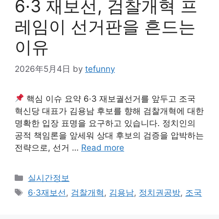
6·3 재보선, 검찰개혁 프
레임이 선거판을 흔드는
이유
2026年5月4日
by
tefunny
핵심 이슈 요약 6·3 재보궐선거를 앞두고 조국
혁신당 대표가 김용남 후보를 향해 검찰개혁에 대한
명확한 입장 표명을 요구하고 있습니다. 정치인의
공적 책임론을 앞세워 상대 후보의 검증을 압박하는
전략으로, 선거 …
Read more
Categories
실시간정보
Tags
6·3재보선
,
검찰개혁
,
김용남
,
정치권공방
,
조국