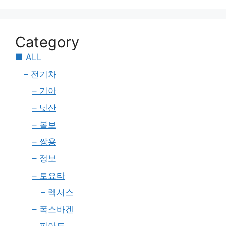
Category
■ ALL
– 전기차
– 기아
– 닛산
– 볼보
– 쌍용
– 정보
– 토요타
– 렉서스
– 폭스바겐