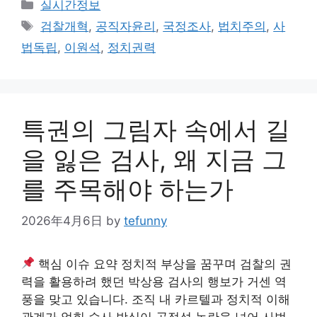
Categories
실시간정보
Tags
검찰개혁
,
공직자윤리
,
국정조사
,
법치주의
,
사
법독립
,
이원석
,
정치권력
특권의 그림자 속에서 길
을 잃은 검사, 왜 지금 그
를 주목해야 하는가
2026年4月6日
by
tefunny
핵심 이슈 요약 정치적 부상을 꿈꾸며 검찰의 권
력을 활용하려 했던 박상용 검사의 행보가 거센 역
풍을 맞고 있습니다. 조직 내 카르텔과 정치적 이해
관계가 얽힌 수사 방식이 공정성 논란을 넘어 사법