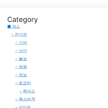
Category
■ ALL
– 전기차
– 기아
– 닛산
– 볼보
– 쌍용
– 정보
– 토요타
– 렉서스
– 폭스바겐
– 피아트