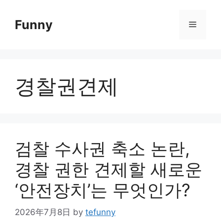
Skip
to
Funny
Menu
content
경찰권견제
검찰 수사권 축소 논란,
경찰 권한 견제할 새로운
‘안전장치’는 무엇인가?
2026年7月8日
by
tefunny