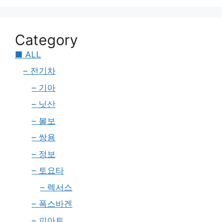
Category
■ ALL
– 전기차
– 기아
– 닛산
– 볼보
– 쌍용
– 정보
– 토요타
– 렉서스
– 폭스바겐
– 피아트