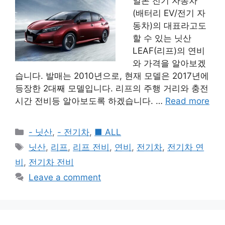
일본 전기 자동차
(배터리 EV/전기 자
동차)의 대표라고도
할 수 있는 닛산
LEAF(리프)의 연비
와 가격을 알아보겠
습니다. 발매는 2010년으로, 현재 모델은 2017년에
등장한 2대째 모델입니다. 리프의 주행 거리와 충전
시간 전비등 알아보도록 하겠습니다. …
Read more
Categories
- 닛산
,
- 전기차
,
■ ALL
Tags
닛산
,
리프
,
리프 전비
,
연비
,
전기차
,
전기차 연
비
,
전기차 전비
Leave a comment