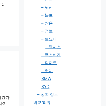
 대
– 닛산
– 볼보
– 쌍용
– 정보
– 토요타
– 렉서스
– 폭스바겐
야
– 피아트
– 현대
BMW
BYD
– 생활 정보
시간가
비교/리뷰
 사이