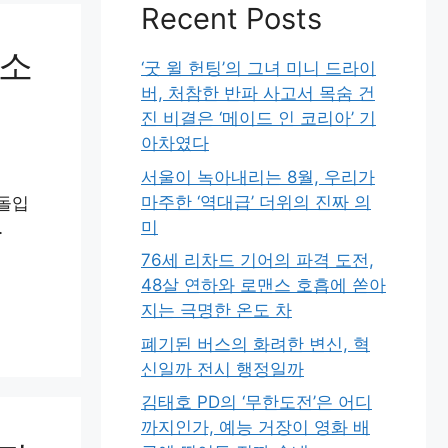
Recent Posts
 소
‘굿 윌 헌팅’의 그녀 미니 드라이
버, 처참한 반파 사고서 목숨 건
진 비결은 ‘메이드 인 코리아’ 기
아차였다
서울이 녹아내리는 8월, 우리가
마주한 ‘역대급’ 더위의 진짜 의
 돌입
미
…
76세 리차드 기어의 파격 도전,
48살 연하와 로맨스 호흡에 쏟아
지는 극명한 온도 차
폐기된 버스의 화려한 변신, 혁
신일까 전시 행정일까
김태호 PD의 ‘무한도전’은 어디
까지인가, 예능 거장이 영화 배