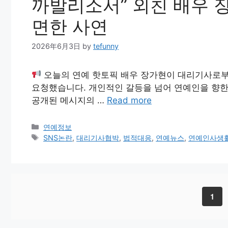
까발리소서” 외친 배우 
면한 사연
2026年6月3日
by
tefunny
오늘의 연예 핫토픽 배우 장가현이 대리기사로부
요청했습니다. 개인적인 갈등을 넘어 연예인을 향한
공개된 메시지의 …
Read more
Categories
연예정보
Tags
SNS논란
,
대리기사협박
,
법적대응
,
연예뉴스
,
연예인사생
Page
1