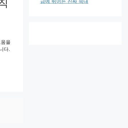
 직
급에 뛰어든 진짜 속내
도움을
니다.