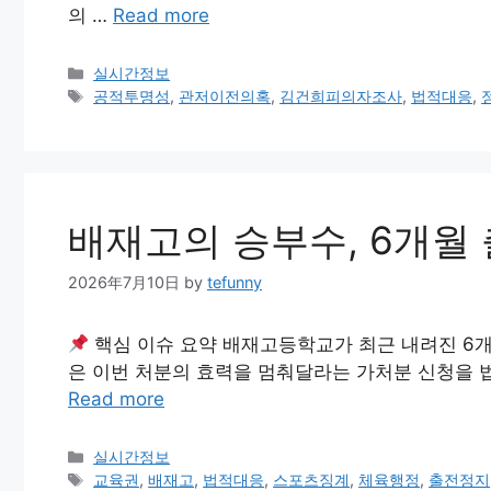
의 …
Read more
Categories
실시간정보
Tags
공적투명성
,
관저이전의혹
,
김건희피의자조사
,
법적대응
,
배재고의 승부수, 6개월
2026年7月10日
by
tefunny
핵심 이슈 요약 배재고등학교가 최근 내려진 6개
은 이번 처분의 효력을 멈춰달라는 가처분 신청을 
Read more
Categories
실시간정보
Tags
교육권
,
배재고
,
법적대응
,
스포츠징계
,
체육행정
,
출전정지