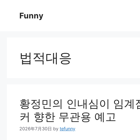
Skip
to
Funny
content
법적대응
황정민의 인내심이 임계점을
커 향한 무관용 예고
2026年7月30日
by
tefunny