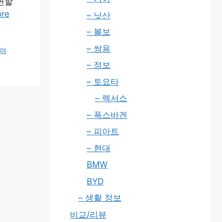
면할
re
– 닛산
– 볼보
– 쌍용
급여
– 정보
– 토요타
– 렉서스
– 폭스바겐
– 피아트
– 현대
BMW
BYD
– 생활 정보
비교/리뷰