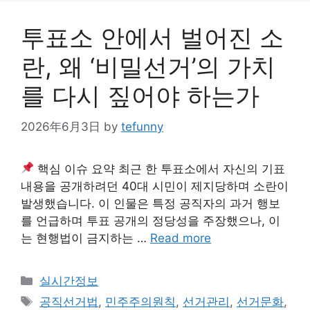
투표소 안에서 벌어진 소
란, 왜 ‘비밀선거’의 가치
를 다시 짚어야 하는가
2026年6月3日
by
tefunny
핵심 이슈 요약 최근 한 투표소에서 자신의 기표
내용을 공개하려던 40대 시민이 제지당하며 소란이
발생했습니다. 이 인물은 특정 공직자의 과거 행보
를 언급하며 투표 공개의 정당성을 주장했으나, 이
는 현행법이 금지하는 …
Read more
Categories
실시간정보
Tags
공직선거법
,
민주주의원칙
,
선거관리
,
선거문화
,