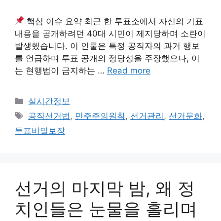
핵심 이슈 요약 최근 한 투표소에서 자신의 기표
내용을 공개하려던 40대 시민이 제지당하며 소란이
발생했습니다. 이 인물은 특정 공직자의 과거 행보
를 언급하며 투표 공개의 정당성을 주장했으나, 이
는 현행법이 금지하는 …
Read more
Categories
실시간정보
Tags
공직선거법
,
민주주의원칙
,
선거관리
,
선거문화
,
투표비밀보장
선거의 마지막 밤, 왜 정
치인들은 눈물을 흘리며